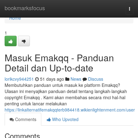
Home
bookmarksfocus
Togg
navi
Home
1
Masuk Emakqq - Panduan
Detail dan Up-to-date
lorikcvy944251
51 days ago
News
Discuss
Membutuhkan panduan untuk masuk ke platform Emakqq?
Ulasan ini menyajikan panduan detail tentang langkah-langkah
copyright Emakqq . Kami akan membahas secara rinci hal-hal
penting untuk lancar melakukan
https://linkalternatifemakqqterb984418.wikienlightenment.com/user
Comments
Who Upvoted
Comments