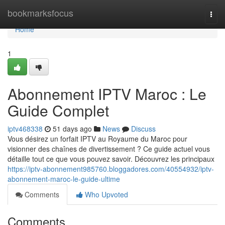
Home
bookmarksfocus
Togg
navi
Home
1
Abonnement IPTV Maroc : Le
Guide Complet
iptv468338
51 days ago
News
Discuss
Vous désirez un forfait IPTV au Royaume du Maroc pour
visionner des chaînes de divertissement ? Ce guide actuel vous
détaille tout ce que vous pouvez savoir. Découvrez les principaux
https://iptv-abonnement985760.bloggadores.com/40554932/iptv-
abonnement-maroc-le-guide-ultime
Comments
Who Upvoted
Comments