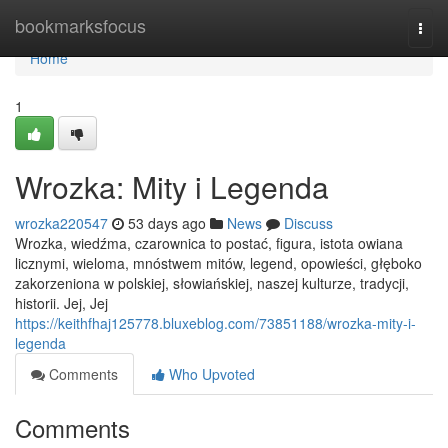
Home
bookmarksfocus
Togg
navi
Home
1
Wrozka: Mity i Legenda
wrozka220547
53 days ago
News
Discuss
Wrozka, wiedźma, czarownica to postać, figura, istota owiana
licznymi, wieloma, mnóstwem mitów, legend, opowieści, głęboko
zakorzeniona w polskiej, słowiańskiej, naszej kulturze, tradycji,
historii. Jej, Jej
https://keithfhaj125778.bluxeblog.com/73851188/wrozka-mity-i-
legenda
Comments
Who Upvoted
Comments