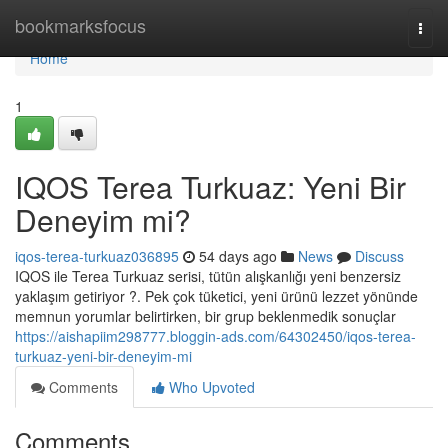
Home
bookmarksfocus
Togg
navi
Home
1
IQOS Terea Turkuaz: Yeni Bir
Deneyim mi?
iqos-terea-turkuaz036895
54 days ago
News
Discuss
IQOS ile Terea Turkuaz serisi, tütün alışkanlığı yeni benzersiz
yaklaşım getiriyor ?. Pek çok tüketici, yeni ürünü lezzet yönünde
memnun yorumlar belirtirken, bir grup beklenmedik sonuçlar
https://aishapiim298777.bloggin-ads.com/64302450/iqos-terea-
turkuaz-yeni-bir-deneyim-mi
Comments
Who Upvoted
Comments