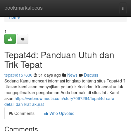
Home
bookmarksfocus
Togg
navi
Home
1
Tepat4d: Panduan Utuh dan
Trik Tepat
tepat4d157630
51 days ago
News
Discuss
Sedang Kamu mencari informasi lengkap tentang situs Tepat4d ?
Ulasan kami akan menyajikan petunjuk rinci dan trik andal untuk
mengoptimalkan pengalaman Anda bermain di situs ini . Kami
akan
https://webnowmedia.com/story7097294/tepat4d-cara-
detail-dan-kiat-akurat
Comments
Who Upvoted
Comments