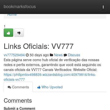
Home
bookmarksfocus
Togg
navi
Home
1
Links Oficiais: VV777
vv777529494
50 days ago
News
Discuss
Esta página serve como hub oficial de verificação das nossas
redes e perfis externos, garantindo que você está seguindo os
canais oficiais da VV777 Canais Verificados: Website Oficial:
https://philipmlov498839.wizzardsblog.com/40979816/links-
oficiais-vv777
Comments
Who Upvoted
Comments
Submit a Comment