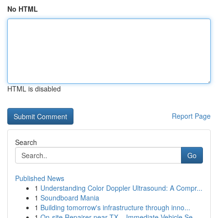
No HTML
HTML is disabled
Report Page
Search
Go
Published News
1
Understanding Color Doppler Ultrasound: A Compr...
1
Soundboard Mania
1
Building tomorrow's infrastructure through inno...
1
On-site Repairer near TX – Immediate Vehicle Se...