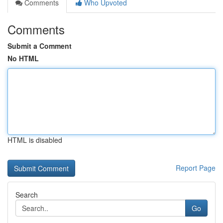
Comments
Who Upvoted
Comments
Submit a Comment
No HTML
HTML is disabled
Report Page
Search
Go