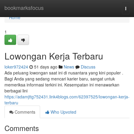
Home
bookmarksfocus
Togg
navi
Home
1
Lowongan Kerja Terbaru
loker972424
51 days ago
News
Discuss
Ada peluang lowongan saat ini di nusantara yang kini populer .
Bagi Anda yang sedang mencari karier baru, sangat untuk
memeriksa informasi terkini ini. Kesempatan ini menawarkan
berbagai lini
https://adamjttg752431.link4blogs.com/62397525/lowongan-kerja-
terbaru
Comments
Who Upvoted
Comments