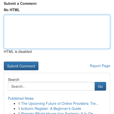
Submit a Comment
No HTML
HTML is disabled
Report Page
Search
Go
Published News
1
The Upcoming Future of Online Providers: Tre...
1
kc9com Register: A Beginner's Guide
1
Premier Whole House Iron Systems: A In-De...