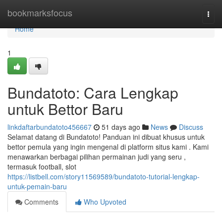
Home
bookmarksfocus
Togg
navi
Home
1
Bundatoto: Cara Lengkap
untuk Bettor Baru
linkdaftarbundatoto456667
51 days ago
News
Discuss
Selamat datang di Bundatoto! Panduan ini dibuat khusus untuk
bettor pemula yang ingin mengenal di platform situs kami . Kami
menawarkan berbagai pilihan permainan judi yang seru ,
termasuk football, slot
https://listbell.com/story11569589/bundatoto-tutorial-lengkap-
untuk-pemain-baru
Comments
Who Upvoted