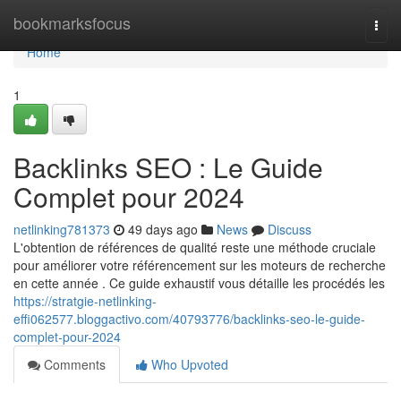
Home
bookmarksfocus
Togg
navi
Home
1
Backlinks SEO : Le Guide
Complet pour 2024
netlinking781373
49 days ago
News
Discuss
L'obtention de références de qualité reste une méthode cruciale
pour améliorer votre référencement sur les moteurs de recherche
en cette année . Ce guide exhaustif vous détaille les procédés les
https://stratgie-netlinking-
effi062577.bloggactivo.com/40793776/backlinks-seo-le-guide-
complet-pour-2024
Comments
Who Upvoted