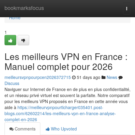
Home
bookmarksfocus
Togg
navi
Home
1
Les meilleurs VPN en France :
Manuel complet pour 2026
meilleursvpnpourpcen2026372715
51 days ago
News
Discuss
Naviguer sur Internet de France en de plus en plus confidentialité,
et un réseau privé virtuel est souvent la parfaite. Notre comparatif
pour les meilleurs VPN proposés en France en cette année vous
aide à
https://meilleurvpnpourtlcharger035401.post-
blogs.com/62602214/les-meilleurs-vpn-en-france-analyse-
complet-en-2026
Comments
Who Upvoted