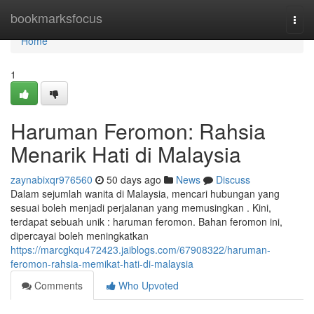
Home
bookmarksfocus
Togg
navi
Home
1
Haruman Feromon: Rahsia
Menarik Hati di Malaysia
zaynabixqr976560
50 days ago
News
Discuss
Dalam sejumlah wanita di Malaysia, mencari hubungan yang
sesuai boleh menjadi perjalanan yang memusingkan . Kini,
terdapat sebuah unik : haruman feromon. Bahan feromon ini,
dipercayai boleh meningkatkan
https://marcgkqu472423.jaiblogs.com/67908322/haruman-
feromon-rahsia-memikat-hati-di-malaysia
Comments
Who Upvoted