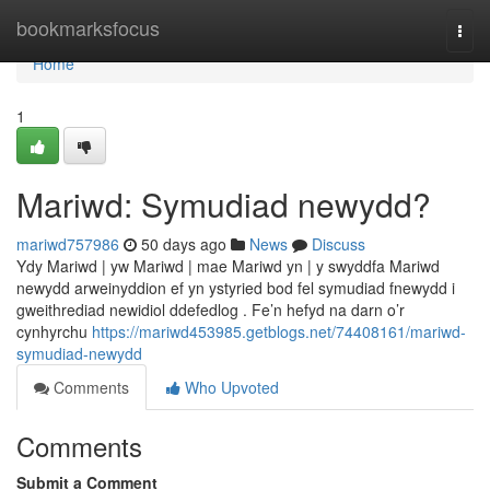
Home
bookmarksfocus
Togg
navi
Home
1
Mariwd: Symudiad newydd?
mariwd757986
50 days ago
News
Discuss
Ydy Mariwd | yw Mariwd | mae Mariwd yn | y swyddfa Mariwd
newydd arweinyddion ef yn ystyried bod fel symudiad fnewydd i
gweithrediad newidiol ddefedlog . Fe’n hefyd na darn o’r
cynhyrchu
https://mariwd453985.getblogs.net/74408161/mariwd-
symudiad-newydd
Comments
Who Upvoted
Comments
Submit a Comment