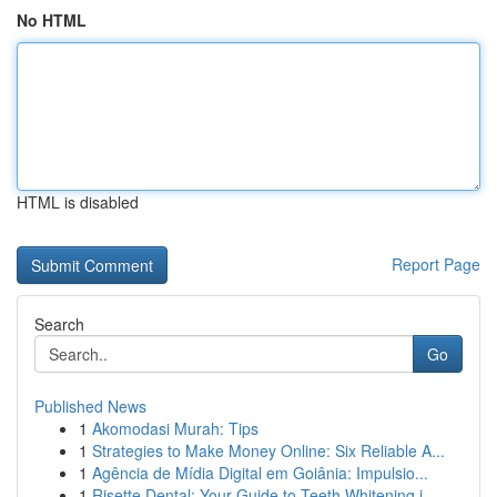
No HTML
HTML is disabled
Report Page
Search
Go
Published News
1
Akomodasi Murah: Tips
1
Strategies to Make Money Online: Six Reliable A...
1
Agência de Mídia Digital em Goiânia: Impulsio...
1
Risette Dental: Your Guide to Teeth Whitening i...