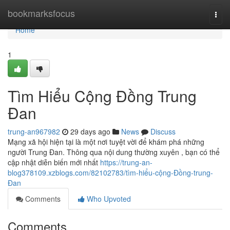
Home
bookmarksfocus
Togg
navi
Home
1
Tìm Hiểu Cộng Đồng Trung
Đan
trung-an967982
29 days ago
News
Discuss
Mạng xã hội hiện tại là một nơi tuyệt vời để khám phá những
người Trung Đan. Thông qua nội dung thường xuyên , bạn có thể
cập nhật diễn biến mới nhất
https://trung-an-
blog378109.xzblogs.com/82102783/tìm-hiểu-cộng-Đồng-trung-
Đan
Comments
Who Upvoted
Comments