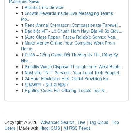
Published News
1
Atlanta Limo Service
1
Growth Rewards inside Live Messaging Teams -
Mo...
1
Reno Animal Cremation: Compassionate Farewel...
1
Đặc biệt MT - Lô Chuẩn Hôm Nay: Bật Mí Số Siêu...
1
{Auto Glass Repair: Fast & Reliable Service Nea...
1
Make Money Online: Your Complete Work From
Home...
1
DE88 – Cổng Game Đổi Thưởng Uy Tín, Đăng Ký
Nha...
1
Simplify Waste Disposal Through Inner West Rubb...
1
Nashville TN IT Services: Your Local Tech Support
1
24 Hour Electrician Hills District Providing Fa...
1
愿望城市：新山新地标?
1
Fighting Cocks For Offering: Locate Top-N...
Copyright © 2026 |
Advanced Search
|
Live
|
Tag Cloud
|
Top
Users
| Made with
Kliqqi CMS
|
All RSS Feeds