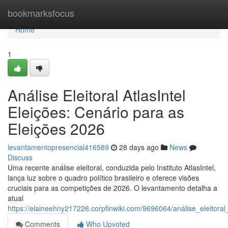
Home
bookmarksfocus
Home
1
Análise Eleitoral AtlasIntel
Eleições: Cenário para as
Eleições 2026
levantamentopresencial416589
28 days ago
News
Discuss
Uma recente análise eleitoral, conduzida pelo Instituto AtlasIntel,
lança luz sobre o quadro político brasileiro e oferece visões
cruciais para as competições de 2026. O levantamento detalha a
atual
https://elaineehny217226.corpfinwiki.com/9696064/análise_eleitor
Comments
Who Upvoted