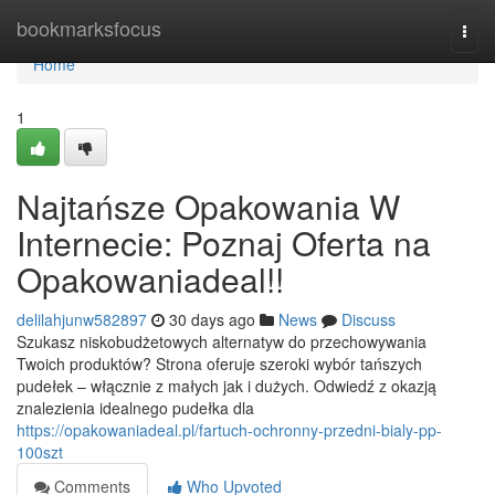
Home
bookmarksfocus
Togg
navi
Home
1
Najtańsze Opakowania W
Internecie: Poznaj Oferta na
Opakowaniadeal!!
delilahjunw582897
30 days ago
News
Discuss
Szukasz niskobudżetowych alternatyw do przechowywania
Twoich produktów? Strona oferuje szeroki wybór tańszych
pudełek – włącznie z małych jak i dużych. Odwiedź z okazją
znalezienia idealnego pudełka dla
https://opakowaniadeal.pl/fartuch-ochronny-przedni-bialy-pp-
100szt
Comments
Who Upvoted