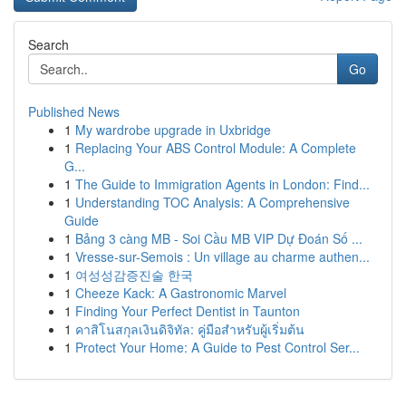
Search
Go
Published News
1
My wardrobe upgrade in Uxbridge
1
Replacing Your ABS Control Module: A Complete
G...
1
The Guide to Immigration Agents in London: Find...
1
Understanding TOC Analysis: A Comprehensive
Guide
1
Bảng 3 càng MB - Soi Cầu MB VIP Dự Đoán Số ...
1
Vresse-sur-Semois : Un village au charme authen...
1
여성성감증진술 한국
1
Cheeze Kack: A Gastronomic Marvel
1
Finding Your Perfect Dentist in Taunton
1
คาสิโนสกุลเงินดิจิทัล: คู่มือสำหรับผู้เริ่มต้น
1
Protect Your Home: A Guide to Pest Control Ser...