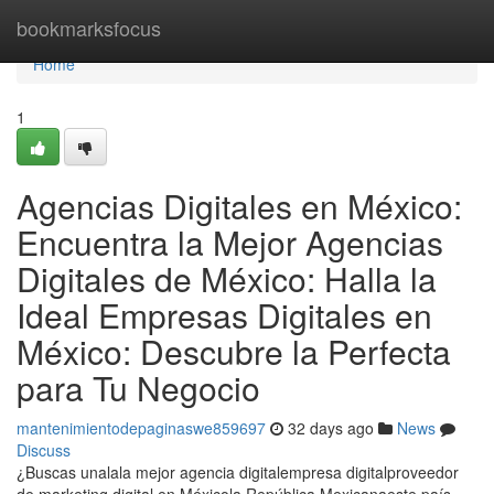
Home
bookmarksfocus
Home
1
Agencias Digitales en México:
Encuentra la Mejor Agencias
Digitales de México: Halla la
Ideal Empresas Digitales en
México: Descubre la Perfecta
para Tu Negocio
mantenimientodepaginaswe859697
32 days ago
News
Discuss
¿Buscas unalala mejor agencia digitalempresa digitalproveedor