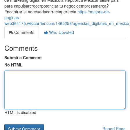
de marketing digital en Méxicola República Mexicanaeste país
para impulsarcrecerpotenciar tu negocioempresamarca?
Encontrar la adecuadacorrectaperfecta
https://mejora-de-
paginas-
web364175.wikicarrier.com/1465258/agencias_digitales_en_méxico
Comments
Who Upvoted
Comments
Submit a Comment
No HTML
HTML is disabled
Report Page