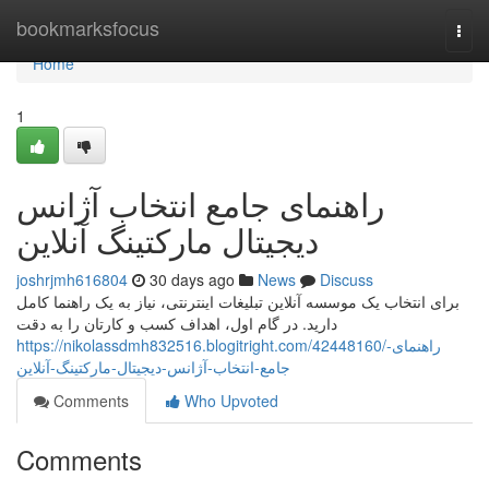
Home
bookmarksfocus
Togg
navi
Home
1
راهنمای جامع انتخاب آژانس
دیجیتال مارکتینگ آنلاین
joshrjmh616804
30 days ago
News
Discuss
برای انتخاب یک موسسه آنلاین تبلیغات اینترنتی، نیاز به یک راهنما کامل
دارید. در گام اول، اهداف کسب و کارتان را به دقت
https://nikolassdmh832516.blogitright.com/42448160/راهنمای-
جامع-انتخاب-آژانس-دیجیتال-مارکتینگ-آنلاین
Comments
Who Upvoted
Comments