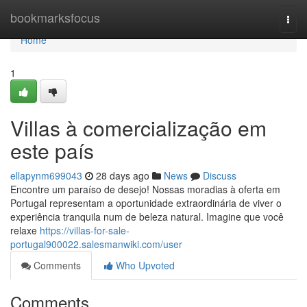
Home
bookmarksfocus
Togg
navi
Home
1
Villas à comercialização em
este país
ellapynm699043
28 days ago
News
Discuss
Encontre um paraíso de desejo! Nossas moradias à oferta em
Portugal representam a oportunidade extraordinária de viver o
experiência tranquila num de beleza natural. Imagine que você
relaxe
https://villas-for-sale-
portugal900022.salesmanwiki.com/user
Comments
Who Upvoted
Comments