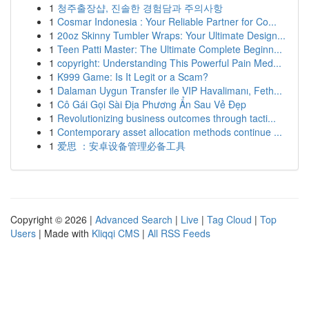
1
청주출장샵, 진솔한 경험담과 주의사항
1
Cosmar Indonesia : Your Reliable Partner for Co...
1
20oz Skinny Tumbler Wraps: Your Ultimate Design...
1
Teen Patti Master: The Ultimate Complete Beginn...
1
copyright: Understanding This Powerful Pain Med...
1
K999 Game: Is It Legit or a Scam?
1
Dalaman Uygun Transfer ile VIP Havalimanı, Feth...
1
Cô Gái Gọi Sài Địa Phương Ẩn Sau Vẻ Đẹp
1
Revolutionizing business outcomes through tacti...
1
Contemporary asset allocation methods continue ...
1
爱思 ：安卓设备管理必备工具
Copyright © 2026 |
Advanced Search
|
Live
|
Tag Cloud
|
Top
Users
| Made with
Kliqqi CMS
|
All RSS Feeds