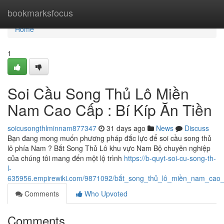
Home
bookmarksfocus
Home
1
Soi Cầu Song Thủ Lô Miền
Nam Cao Cấp : Bí Kíp Ăn Tiền
soicusongthlminnam877347
31 days ago
News
Discuss
Bạn đang mong muốn phương pháp đắc lực để soi cầu song thủ
lô phía Nam ? Bắt Song Thủ Lô khu vực Nam Bộ chuyên nghiệp
của chúng tôi mang đến một lộ trình
https://b-quyt-soi-cu-song-th-
l-
635956.empirewiki.com/9871092/bắt_song_thủ_lô_miền_nam_cao
Comments
Who Upvoted
Comments