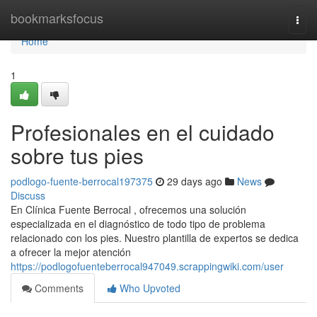
Home
bookmarksfocus
Togg
navi
Home
1
Profesionales en el cuidado
sobre tus pies
podlogo-fuente-berrocal197375
29 days ago
News
Discuss
En Clínica Fuente Berrocal , ofrecemos una solución
especializada en el diagnóstico de todo tipo de problema
relacionado con los pies. Nuestro plantilla de expertos se dedica
a ofrecer la mejor atención
https://podlogofuenteberrocal947049.scrappingwiki.com/user
Comments
Who Upvoted